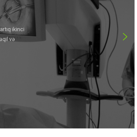
rtıq ikinci
əqil və