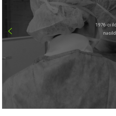
1976-cı il
nəsild