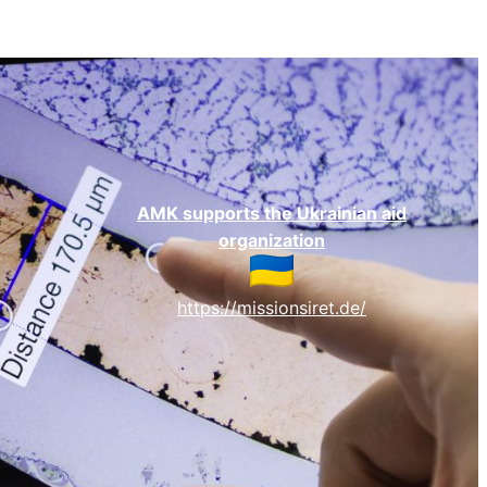
AMK supports the Ukrainian aid
organization
https://missionsiret.de/