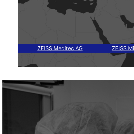
test
test
trst
ZEISS Meditec AG
ZEISS M