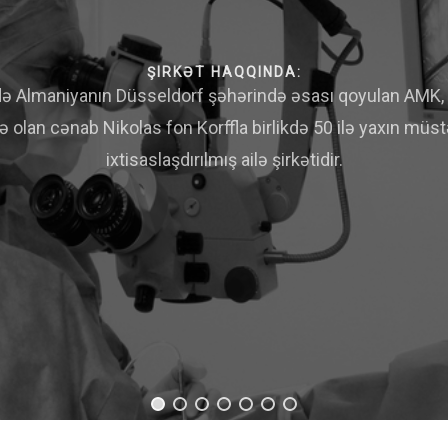
ŞIRKƏT HAQQINDA:
də Almaniyanın Düsseldorf şəhərində əsası qoyulan AMK, a
ə olan cənab Nikolas fon Korffla birlikdə 50 ilə yaxın müst
ixtisaslaşdırılmış ailə şirkətidir.